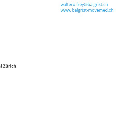
waltero.frey@balgrist.ch
www. balgrist-movemed.ch
l Zürich