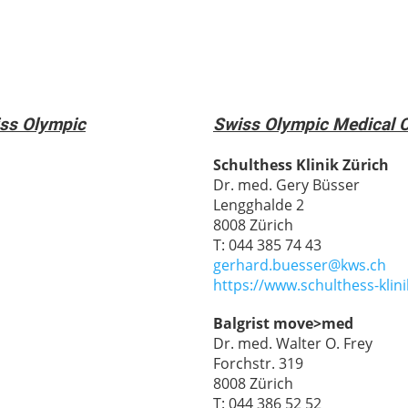
iss Olympic
Swiss Olympic Medical C
Schulthess Klinik Zürich
Dr. med. Gery Büsser
Lengghalde 2
8008 Zürich
T: 044 385 74 43
gerhard.buesser@kws.ch
https://www.schulthess-klini
Balgrist move>med
Dr. med. Walter O. Frey
Forchstr. 319
8008 Zürich
T: 044 386 52 52