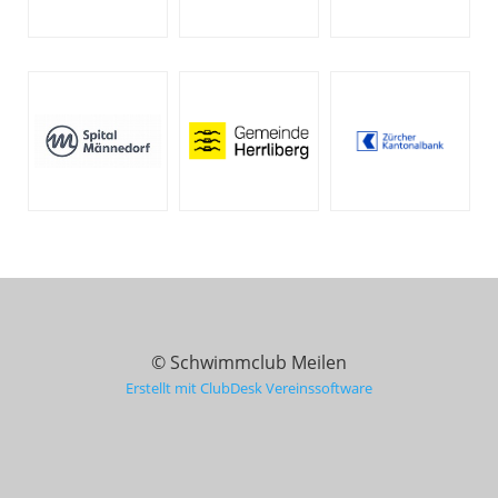
© Schwimmclub Meilen
Erstellt mit ClubDesk Vereinssoftware